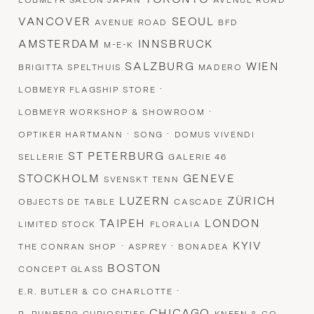
LOBMEYR SALON JAPAN
AVENUE ROAD
VANCOVER
SEOUL
AVENUE ROAD
BFD
AMSTERDAM
INNSBRUCK
M-E-K
SALZBURG
WIEN
BRIGITTA SPELTHUIS
MADERO
·
LOBMEYR FLAGSHIP STORE
·
LOBMEYR WORKSHOP & SHOWROOM
·
·
OPTIKER HARTMANN
SONG
DOMUS VIVENDI
ST PETERBURG
SELLERIE
GALERIE 46
STOCKHOLM
GENEVE
SVENSKT TENN
LUZERN
ZÜRICH
OBJECTS DE TABLE
CASCADE
TAIPEH
LONDON
LIMITED STOCK
FLORALIA
·
·
KYIV
THE CONRAN SHOP
ASPREY
BONADEA
BOSTON
CONCEPT GLASS
·
E.R. BUTLER & CO CHARLOTTE
CHICAGO