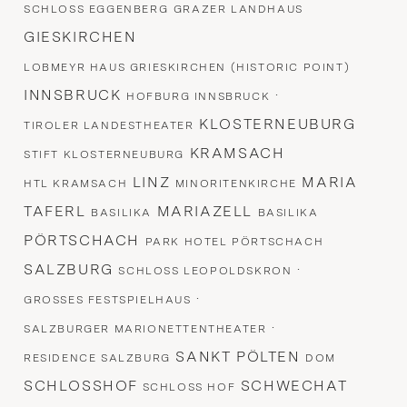
SCHLOSS EGGENBERG
GRAZER LANDHAUS
GIESKIRCHEN
LOBMEYR HAUS GRIESKIRCHEN (HISTORIC POINT)
INNSBRUCK
·
HOFBURG INNSBRUCK
KLOSTERNEUBURG
TIROLER LANDESTHEATER
KRAMSACH
STIFT KLOSTERNEUBURG
LINZ
MARIA
HTL KRAMSACH
MINORITENKIRCHE
TAFERL
MARIAZELL
BASILIKA
BASILIKA
PÖRTSCHACH
PARK HOTEL PÖRTSCHACH
SALZBURG
·
SCHLOSS LEOPOLDSKRON
·
GROSSES FESTSPIELHAUS
·
SALZBURGER MARIONETTENTHEATER
SANKT PÖLTEN
RESIDENCE SALZBURG
DOM
SCHLOSSHOF
SCHWECHAT
SCHLOSS HOF