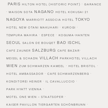
PARIS
·
HILTON HOTEL (HISTORIC POINT)
GARANCE
·
NAGANO
MAISON SOTA
HOTEL KOKUSAI 21
NAGOYA
TOKYO
MARRIOTT ASSOCIA HOTEL
·
·
HOTEL NEW OTANI MAKUHARI
KUROGI
·
·
TEMPURA MAHIRA
ESPECE
KOGUMA-HANTEN
SEOUL
BAD ISCHL
SALON DE BOUQET
SALZBURG
·
CAFE ZAUNER
CAFE BAZAR
VILLACH
MEISSL & SCHADN
PARKHOTEL VILLACH
WIEN
·
·
ZUM SCHWARZEN KAMEEL
HOTEL BRISTOL
·
·
HOTEL AMBASSADOR
CAFE SCHWARZENBERG
·
·
KONDITOREI HEINER
IL CAVALLUCCIO
·
PARK HYATT VIENNA
·
MOTEL ONE WIEN – STAATSOPER
·
KAISER PAVILLON TIERGARTEN SCHÖNBRUNN