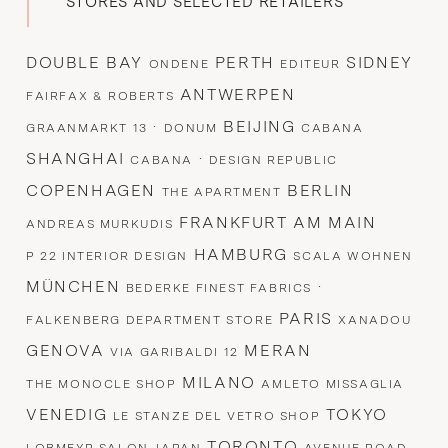
STORES AND SELECTED RETAILERS
DOUBLE BAY
PERTH
SIDNEY
ONDENE
EDITEUR
ANTWERPEN
FAIRFAX & ROBERTS
·
BEIJING
GRAANMARKT 13
DONUM
CABANA
SHANGHAI
·
CABANA
DESIGN REPUBLIC
COPENHAGEN
BERLIN
THE APARTMENT
FRANKFURT AM MAIN
ANDREAS MURKUDIS
HAMBURG
P 22 INTERIOR DESIGN
SCALA WOHNEN
MÜNCHEN
·
BEDERKE FINEST FABRICS
PARIS
FALKENBERG DEPARTMENT STORE
XANADOU
GENOVA
MERAN
VIA GARIBALDI 12
MILANO
THE MONOCLE SHOP
AMLETO MISSAGLIA
VENEDIG
TOKYO
LE STANZE DEL VETRO SHOP
TORONTO