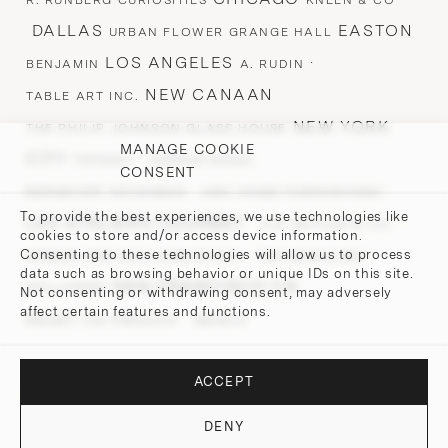
R. RUNBERG CURIOSITIES
KNEEN & CO
DALLAS
EASTON
URBAN FLOWER GRANGE HALL
LOS ANGELES
·
BENJAMIN
A. RUDIN
NEW CANAAN
TABLE ART INC.
NEW YORK
THE PHILIP JOHNSON GLASS HOUSE
MANAGE COOKIE
CITY
·
·
TIFFANY
AVENUE ROAD
CONSENT
·
·
BERGDORF GOODMAN
ABC HOME FURNISHINGS
To provide the best experiences, we use technologies like
LES ATELIERS COURBET ·
·
E.R. BUTLER & CO.
cookies to store and/or access device information.
·
·
Consenting to these technologies will allow us to process
ROMAN AND WILLIAMS GUILD
TED MUEHLING
data such as browsing behavior or unique IDs on this site.
SAN FRANCISCO CA
STILLFRIED
Not consenting or withdrawing consent, may adversely
affect certain features and functions.
·
BRIGHT ON PRESIDIO
MARCH
ACCEPT
Idea: Christian Vranek, Culture Creates Values
DENY