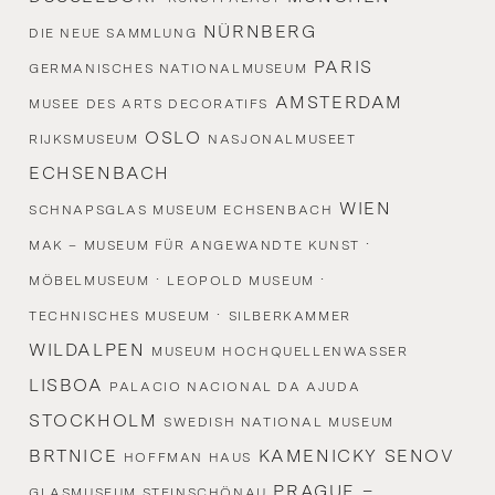
NÜRNBERG
DIE NEUE SAMMLUNG
PARIS
GERMANISCHES NATIONALMUSEUM
AMSTERDAM
MUSEE DES ARTS DECORATIFS
OSLO
RIJKSMUSEUM
NASJONALMUSEET
ECHSENBACH
WIEN
SCHNAPSGLAS MUSEUM ECHSENBACH
·
MAK – MUSEUM FÜR ANGEWANDTE KUNST
·
·
MÖBELMUSEUM
LEOPOLD MUSEUM
·
TECHNISCHES MUSEUM
SILBERKAMMER
WILDALPEN
MUSEUM HOCHQUELLENWASSER
LISBOA
PALACIO NACIONAL DA AJUDA
STOCKHOLM
SWEDISH NATIONAL MUSEUM
BRTNICE
KAMENICKY SENOV
HOFFMAN HAUS
PRAGUE –
GLASMUSEUM STEINSCHÖNAU