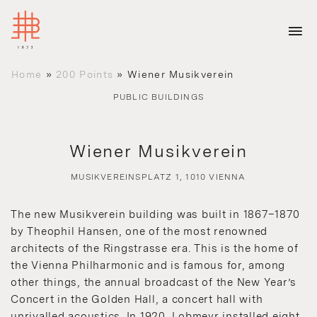
Home
»
200 Points
»
Wiener Musikverein
PUBLIC BUILDINGS
Wiener Musikverein
MUSIKVEREINSPLATZ 1, 1010 VIENNA
The new Musikverein building was built in 1867–1870
by Theophil Hansen, one of the most renowned
architects of the Ringstrasse era. This is the home of
the Vienna Philharmonic and is famous for, among
other things, the annual broadcast of the New Year’s
Concert in the Golden Hall, a concert hall with
unrivalled acoustics. In 1920, Lobmeyr installed eight