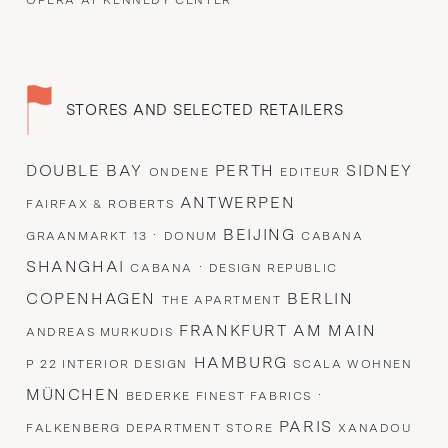
OPERA AT KENNEDY CENTER
STORES AND SELECTED RETAILERS
DOUBLE BAY
PERTH
SIDNEY
ONDENE
EDITEUR
ANTWERPEN
FAIRFAX & ROBERTS
·
BEIJING
GRAANMARKT 13
DONUM
CABANA
SHANGHAI
·
CABANA
DESIGN REPUBLIC
COPENHAGEN
BERLIN
THE APARTMENT
FRANKFURT AM MAIN
ANDREAS MURKUDIS
HAMBURG
P 22 INTERIOR DESIGN
SCALA WOHNEN
MÜNCHEN
·
BEDERKE FINEST FABRICS
PARIS
FALKENBERG DEPARTMENT STORE
XANADOU