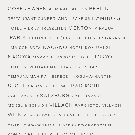
COPENHAGEN
BERLIN
ADMIRALGADE 26
·
HAMBURG
RESTAURANT CUMBERLAND
SAKE 36
MENTON
HOTEL VIER JAHRESZEITEN
MIRAZUR
PARIS
·
HILTON HOTEL (HISTORIC POINT)
GARANCE
·
NAGANO
MAISON SOTA
HOTEL KOKUSAI 21
NAGOYA
TOKYO
MARRIOTT ASSOCIA HOTEL
·
·
HOTEL NEW OTANI MAKUHARI
KUROGI
·
·
TEMPURA MAHIRA
ESPECE
KOGUMA-HANTEN
SEOUL
BAD ISCHL
SALON DE BOUQET
SALZBURG
·
CAFE ZAUNER
CAFE BAZAR
VILLACH
MEISSL & SCHADN
PARKHOTEL VILLACH
WIEN
·
·
ZUM SCHWARZEN KAMEEL
HOTEL BRISTOL
·
·
HOTEL AMBASSADOR
CAFE SCHWARZENBERG
·
·
KONDITOREI HEINER
IL CAVALLUCCIO