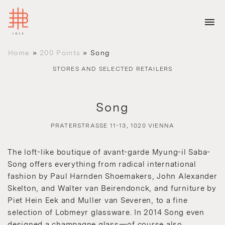
Home
»
200 Points
»
Song
STORES AND SELECTED RETAILERS
Song
PRATERSTRASSE 11-13, 1020 VIENNA
The loft-like boutique of avant-garde Myung-il Saba-
Song offers everything from radical international
fashion by Paul Harnden Shoemakers, John Alexander
Skelton, and Walter van Beirendonck, and furniture by
Piet Hein Eek and Muller van Severen, to a fine
selection of Lobmeyr glassware. In 2014 Song even
designed a champagne glass—of course also