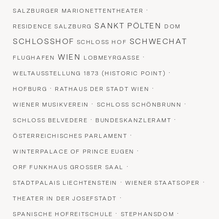
·
SALZBURGER MARIONETTENTHEATER
SANKT PÖLTEN
RESIDENCE SALZBURG
DOM
SCHLOSSHOF
SCHWECHAT
SCHLOSS HOF
WIEN
·
FLUGHAFEN
LOBMEYRGASSE
·
WELTAUSSTELLUNG 1873 (HISTORIC POINT)
·
·
HOFBURG
RATHAUS DER STADT WIEN
·
·
WIENER MUSIKVEREIN
SCHLOSS SCHÖNBRUNN
·
·
SCHLOSS BELVEDERE
BUNDESKANZLERAMT
·
ÖSTERREICHISCHES PARLAMENT
·
WINTERPALACE OF PRINCE EUGEN
·
ORF FUNKHAUS GROSSER SAAL
·
·
STADTPALAIS LIECHTENSTEIN
WIENER STAATSOPER
·
THEATER IN DER JOSEFSTADT
·
·
SPANISCHE HOFREITSCHULE
STEPHANSDOM