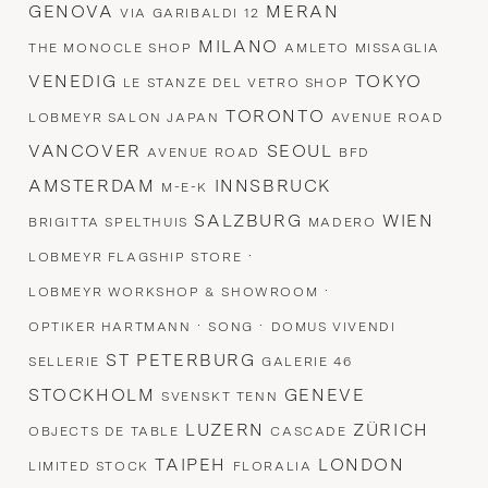
GENOVA
MERAN
VIA GARIBALDI 12
MILANO
THE MONOCLE SHOP
AMLETO MISSAGLIA
VENEDIG
TOKYO
LE STANZE DEL VETRO SHOP
TORONTO
LOBMEYR SALON JAPAN
AVENUE ROAD
VANCOVER
SEOUL
AVENUE ROAD
BFD
AMSTERDAM
INNSBRUCK
M-E-K
SALZBURG
WIEN
BRIGITTA SPELTHUIS
MADERO
·
LOBMEYR FLAGSHIP STORE
·
LOBMEYR WORKSHOP & SHOWROOM
·
·
OPTIKER HARTMANN
SONG
DOMUS VIVENDI
ST PETERBURG
SELLERIE
GALERIE 46
STOCKHOLM
GENEVE
SVENSKT TENN
LUZERN
ZÜRICH
OBJECTS DE TABLE
CASCADE
TAIPEH
LONDON
LIMITED STOCK
FLORALIA