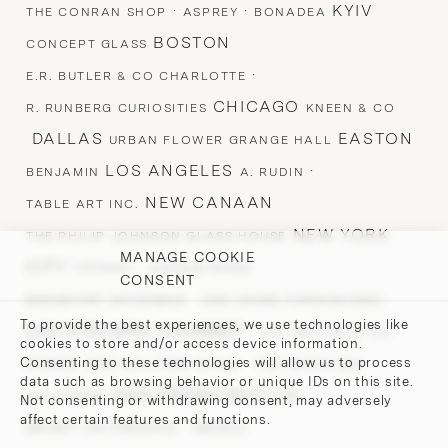
·
·
KYIV
THE CONRAN SHOP
ASPREY
BONADEA
BOSTON
CONCEPT GLASS
·
E.R. BUTLER & CO CHARLOTTE
CHICAGO
R. RUNBERG CURIOSITIES
KNEEN & CO
DALLAS
EASTON
URBAN FLOWER GRANGE HALL
LOS ANGELES
·
BENJAMIN
A. RUDIN
NEW CANAAN
TABLE ART INC.
NEW YORK
THE PHILIP JOHNSON GLASS HOUSE
MANAGE COOKIE
CITY
·
·
TIFFANY
AVENUE ROAD
CONSENT
·
·
BERGDORF GOODMAN
ABC HOME FURNISHINGS
To provide the best experiences, we use technologies like
LES ATELIERS COURBET ·
·
E.R. BUTLER & CO.
cookies to store and/or access device information.
·
·
Consenting to these technologies will allow us to process
ROMAN AND WILLIAMS GUILD
TED MUEHLING
data such as browsing behavior or unique IDs on this site.
SAN FRANCISCO CA
STILLFRIED
Not consenting or withdrawing consent, may adversely
affect certain features and functions.
·
BRIGHT ON PRESIDIO
MARCH