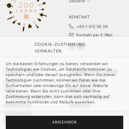
Deutsch
KONTAKT
+43-1-512 05 08
Kontakt per E-Mail
COOKIE-ZUSTIMMUNG
VERWALTEN
Um die besten Erfahrungen zu bieten, verwenden wir
Technologien wie Cookies, um Geräteinformationen zu
UNSERE FIRMA
UNSERE RICHTLINIEN
speichern und/oder darauf zuzugreifen. Wenn Sie diesen
Technologien zustimmen, können wir Daten wie das
Kontakt
Widerrufsrecht
Surfverhalten oder eindeutige IDs auf dieser Website
Team
Datenschutz
verarbeiten. Wenn Sie nicht zustimmen oder Ihre
Zustimmung widerrufen, kann dies sich nachteilig auf
200 Points of Lobmeyr
Cookie-Einstellungen
bestimmte Funktionen und Abläufe auswirken.
Händlersuche
Impressum
Hochzeitsliste
Presse und Downloads
ANNEHMEN