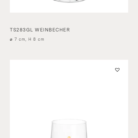
TS283GL WEINBECHER
⌀ 7 cm, H 8 cm