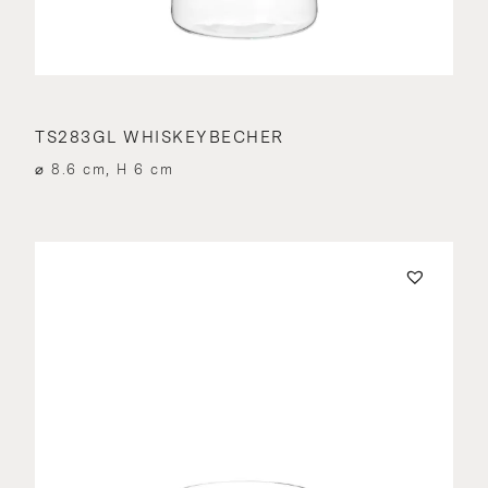
TS283GL WHISKEYBECHER
⌀ 8.6 cm, H 6 cm