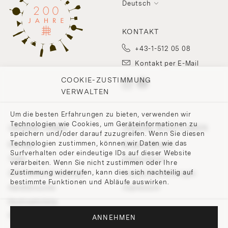
Deutsch
KONTAKT
+43-1-512 05 08
Kontakt per E-Mail
COOKIE-ZUSTIMMUNG
VERWALTEN
Um die besten Erfahrungen zu bieten, verwenden wir
Technologien wie Cookies, um Geräteinformationen zu
UNSERE FIRMA
UNSERE RICHTLINIEN
speichern und/oder darauf zuzugreifen. Wenn Sie diesen
Technologien zustimmen, können wir Daten wie das
Kontakt
Widerrufsrecht
Surfverhalten oder eindeutige IDs auf dieser Website
Team
Datenschutz
verarbeiten. Wenn Sie nicht zustimmen oder Ihre
Zustimmung widerrufen, kann dies sich nachteilig auf
200 Points of Lobmeyr
Cookie-Einstellungen
bestimmte Funktionen und Abläufe auswirken.
Händlersuche
Impressum
Hochzeitsliste
Presse und Downloads
ANNEHMEN