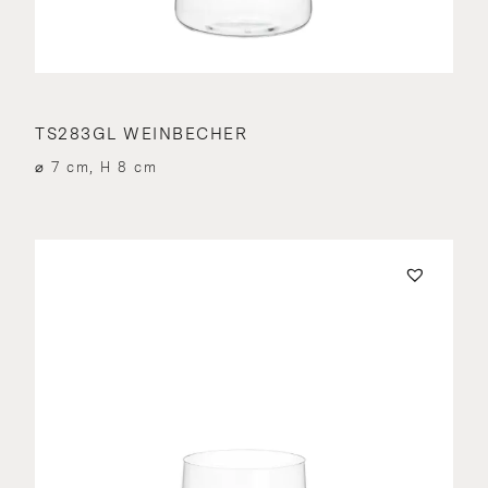
TS283GL WEINBECHER
⌀ 7 cm, H 8 cm