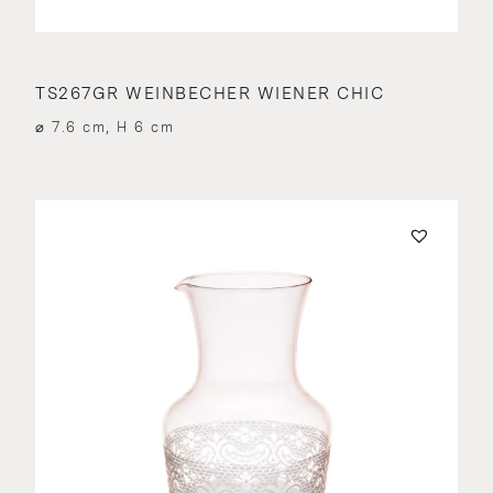
TS267GR WEINBECHER WIENER CHIC
⌀ 7.6 cm, H 6 cm