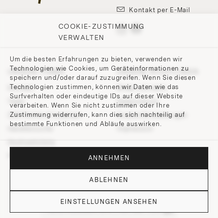
Kontakt per E-Mail
COOKIE-ZUSTIMMUNG
VERWALTEN
Um die besten Erfahrungen zu bieten, verwenden wir
Technologien wie Cookies, um Geräteinformationen zu
UNSERE FIRMA
UNSERE RICHTLINIEN
speichern und/oder darauf zuzugreifen. Wenn Sie diesen
Technologien zustimmen, können wir Daten wie das
Kontakt
Widerrufsrecht
Surfverhalten oder eindeutige IDs auf dieser Website
Team
Datenschutz
verarbeiten. Wenn Sie nicht zustimmen oder Ihre
Zustimmung widerrufen, kann dies sich nachteilig auf
200 Points of Lobmeyr
Cookie-Einstellungen
bestimmte Funktionen und Abläufe auswirken.
Händlersuche
Impressum
Hochzeitsliste
Presse und Downloads
ANNEHMEN
ABLEHNEN
EINSTELLUNGEN ANSEHEN
© 2026 J. & L. LOBMEYR. All rights reserved.
WAS KÖNNEN WIR FÜR SIE TUN?