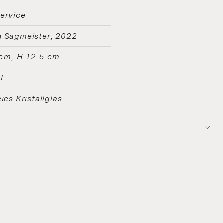
service
n Sagmeister
2022
 cm, H 12.5 cm
l
eies Kristallglas