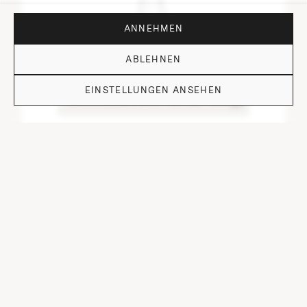
ANNEHMEN
ABLEHNEN
EINSTELLUNGEN ANSEHEN
WAS KÖNNEN WIR FÜR SIE TUN?
TS4ROS WEINFLASCHE – ROTHSCHILD
STERNE
⌀ 14 cm, H 31 cm