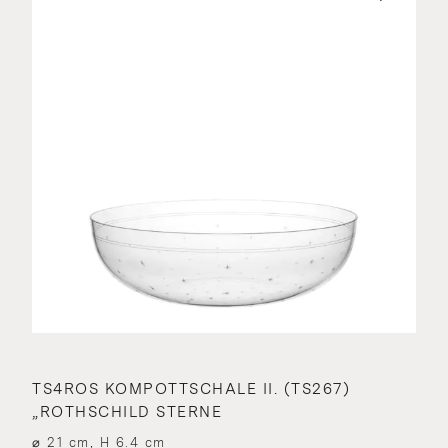
TS4ROS KOMPOTTSCHALE II. (TS267)
„ROTHSCHILD STERNE
⌀ 21 cm, H 6.4 cm