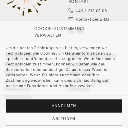
KONTAKT
+43-1-512 05 08
Kontakt per E-Mail
COOKIE-ZUSTIMMUNG
VERWALTEN
Um die besten Erfahrungen zu bieten, verwenden wir
Technologien wie Cookies, um Geräteinformationen zu
UNSERE FIRMA
UNSERE RICHTLINIEN
speichern und/oder darauf zuzugreifen. Wenn Sie diesen
Technologien zustimmen, können wir Daten wie das
Kontakt
Widerrufsrecht
Surfverhalten oder eindeutige IDs auf dieser Website
Team
Datenschutz
verarbeiten. Wenn Sie nicht zustimmen oder Ihre
Zustimmung widerrufen, kann dies sich nachteilig auf
200 Points of Lobmeyr
Cookie-Einstellungen
bestimmte Funktionen und Abläufe auswirken.
Händlersuche
Impressum
Hochzeitsliste
Presse und Downloads
ANNEHMEN
ABLEHNEN