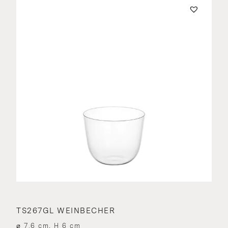
TS267GL WEINBECHER
⌀ 7.6 cm, H 6 cm