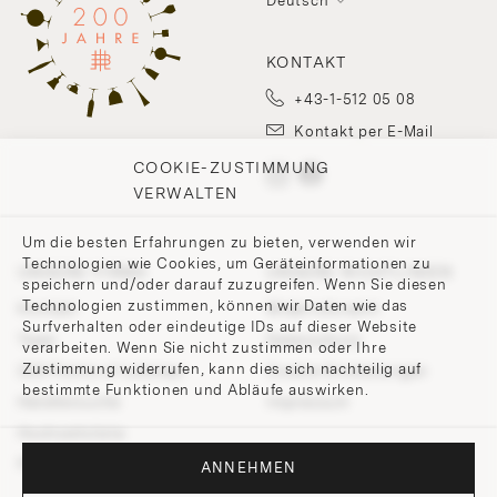
Deutsch
KONTAKT
+43-1-512 05 08
Kontakt per E-Mail
COOKIE-ZUSTIMMUNG
VERWALTEN
Um die besten Erfahrungen zu bieten, verwenden wir
Technologien wie Cookies, um Geräteinformationen zu
UNSERE FIRMA
UNSERE RICHTLINIEN
speichern und/oder darauf zuzugreifen. Wenn Sie diesen
Technologien zustimmen, können wir Daten wie das
Kontakt
Widerrufsrecht
Surfverhalten oder eindeutige IDs auf dieser Website
Team
Datenschutz
verarbeiten. Wenn Sie nicht zustimmen oder Ihre
Zustimmung widerrufen, kann dies sich nachteilig auf
200 Points of Lobmeyr
Cookie-Einstellungen
bestimmte Funktionen und Abläufe auswirken.
Händlersuche
Impressum
Hochzeitsliste
Presse und Downloads
ANNEHMEN