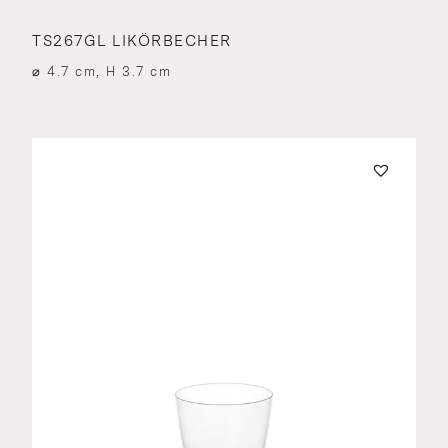
TS267GL LIKÖRBECHER
⌀ 4.7 cm, H 3.7 cm