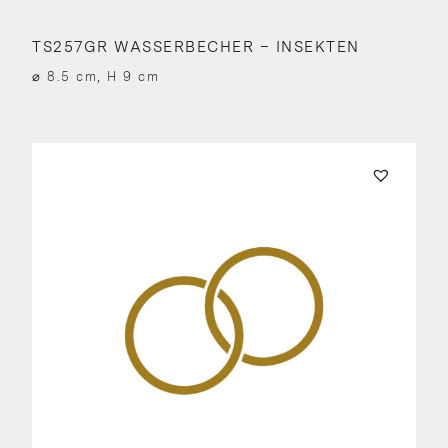
TS257GR WASSERBECHER – INSEKTEN
⌀ 8.5 cm, H 9 cm