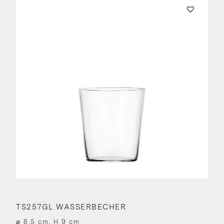
TS257GL WASSERBECHER
⌀ 8.5 cm, H 9 cm