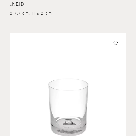
„NEID
⌀ 7.7 cm, H 9.2 cm