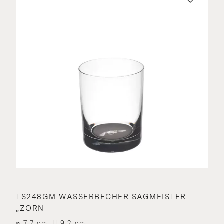
TS248GM WASSERBECHER SAGMEISTER
„ZORN
⌀ 7.7 cm, H 9.2 cm