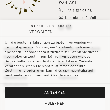
KONTAKT
+43-1-512 05 08
Kontakt per E-Mail
COOKIE-ZUSTIMMUNG
VERWALTEN
Um die besten Erfahrungen zu bieten, verwenden wir
Technologien wie Cookies, um Geräteinformationen zu
UNSERE FIRMA
UNSERE RICHTLINIEN
speichern und/oder darauf zuzugreifen. Wenn Sie diesen
Technologien zustimmen, können wir Daten wie das
Kontakt
Widerrufsrecht
Surfverhalten oder eindeutige IDs auf dieser Website
Team
Datenschutz
verarbeiten. Wenn Sie nicht zustimmen oder Ihre
Zustimmung widerrufen, kann dies sich nachteilig auf
200 Points of Lobmeyr
Cookie-Einstellungen
bestimmte Funktionen und Abläufe auswirken.
Händlersuche
Impressum
Hochzeitsliste
Presse und Downloads
ANNEHMEN
ABLEHNEN