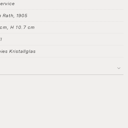
service
n Rath
1905
 cm, H 10.7 cm
l
eies Kristallglas