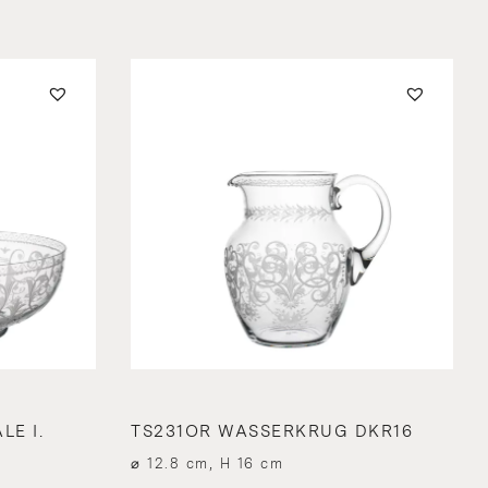
E I.
TS231OR WASSERKRUG DKR16
⌀ 12.8 cm, H 16 cm