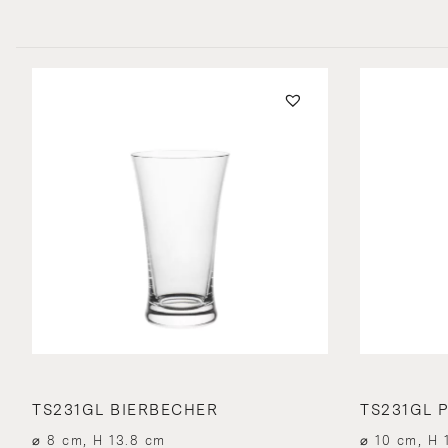
TS231GL BIERBECHER
TS231GL 
⌀ 8 cm, H 13.8 cm
⌀ 10 cm, H 