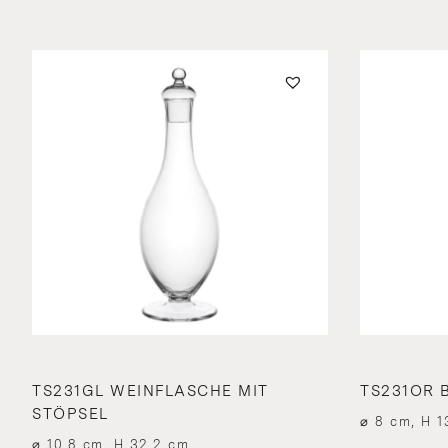
TS231GL WEINFLASCHE MIT
TS231OR 
STÖPSEL
⌀ 8 cm, H 1
⌀ 10.8 cm, H 32.2 cm