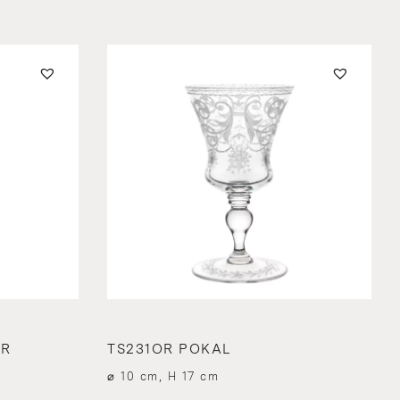
ER
TS231OR POKAL
⌀ 10 cm, H 17 cm