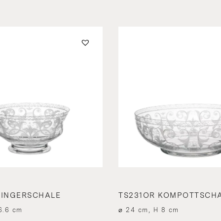
FINGERSCHALE
TS231OR KOMPOTTSCHAL
6.6 cm
⌀ 24 cm, H 8 cm