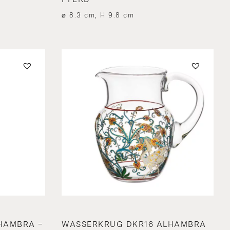
⌀ 8.3 cm, H 9.8 cm
HAMBRA –
WASSERKRUG DKR16 ALHAMBRA