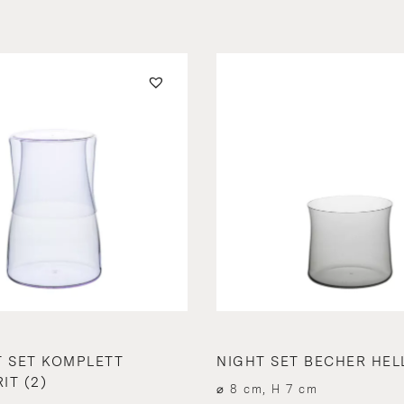
T SET KOMPLETT
NIGHT SET BECHER HE
IT (2)
⌀ 8 cm, H 7 cm