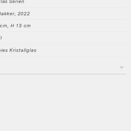
las Serien
Bakker
2022
 cm, H 13 cm
l
eies Kristallglas