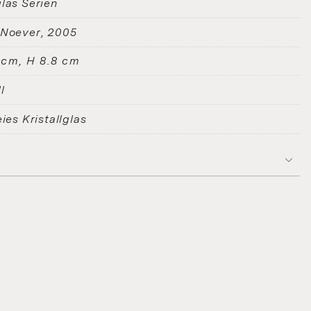
las Serien
 Noever
2005
 cm, H 8.8 cm
l
eies Kristallglas