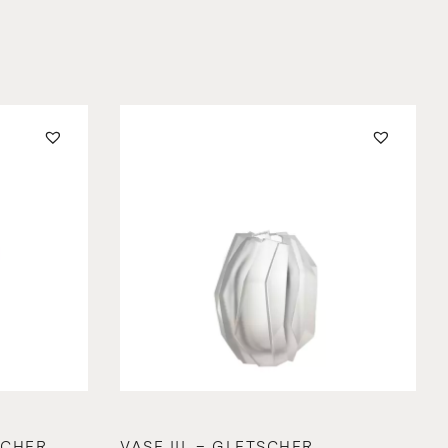
SCHER
VASE III. – GLETSCHER