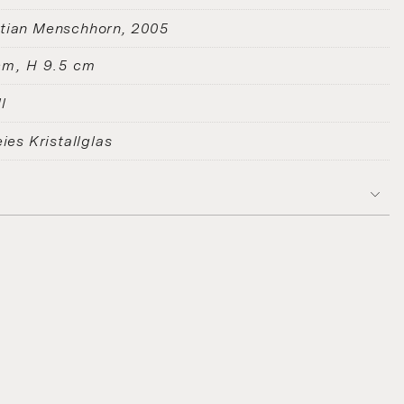
tian Menschhorn
2005
cm, H 9.5 cm
l
eies Kristallglas