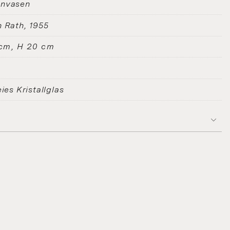
nvasen
n Rath
1955
cm, H 20 cm
eies Kristallglas