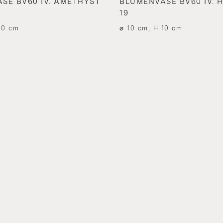
SE BV60 IV. AMETHYST
BLUMENVASE BV60 IV. 
19
10 cm
⌀ 10 cm, H 10 cm