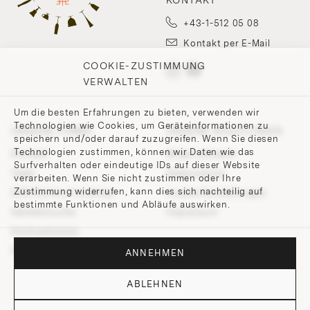
+43-1-512 05 08
Kontakt per E-Mail
COOKIE-ZUSTIMMUNG
VERWALTEN
Um die besten Erfahrungen zu bieten, verwenden wir
Technologien wie Cookies, um Geräteinformationen zu
UNSERE FIRMA
UNSERE RICHTLINIEN
speichern und/oder darauf zuzugreifen. Wenn Sie diesen
Technologien zustimmen, können wir Daten wie das
Kontakt
Widerrufsrecht
Surfverhalten oder eindeutige IDs auf dieser Website
Team
Datenschutz
verarbeiten. Wenn Sie nicht zustimmen oder Ihre
Zustimmung widerrufen, kann dies sich nachteilig auf
200 Points of Lobmeyr
Cookie-Einstellungen
bestimmte Funktionen und Abläufe auswirken.
Händlersuche
Impressum
Hochzeitsliste
Presse und Downloads
ANNEHMEN
ABLEHNEN