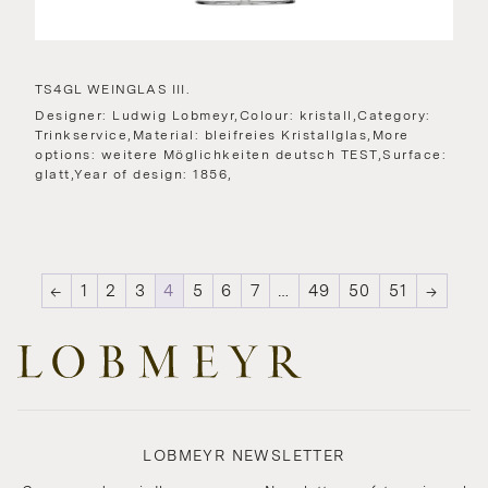
TS4GL WEINGLAS III.
Designer: Ludwig Lobmeyr,Colour: kristall,Category:
Trinkservice,Material: bleifreies Kristallglas,More
options: weitere Möglichkeiten deutsch TEST,Surface:
glatt,Year of design: 1856,
←
1
2
3
4
5
6
7
…
49
50
51
→
LOBMEYR NEWSLETTER