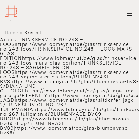
Home
»
Kristall
Archiv
TRINKSERVICE NO.248 –
LOOShttps://www.lobmeyr.at/de/glas/trinkservice-
no-248-loos/TRINKSERVICE NO.248 – LOOS MARS
GLAS
EDITIONhttps://www.lobmeyr.at/de/glas/trinkservice-
no-248-loos-mars-glas-edition/TRINKSERVICE
NO.248 – SAGMEISTER ON
LOOShttps://www.lobmeyr.at/de/glas/trinkservice-
no-248-sagmeister-on-loos/BLUMENVASE
BV3https://www.lobmeyr.at/de/glas/blumenvase-bv3-
3/DIANA UND
GEFOLGEhttps://www.lobmeyr.at/de/glas/diana-und-
gefolge/ETERNITYhttps://www.lobmeyr.at/de/glas/et
JAGDhttps://www.lobmeyr.at/de/glas/altdorfer-jagd-
2/TRINKSERVICE NO. 267 –
TULIPMANIAhttps://www.lobmeyr.at/de/glas/trinkserv
no-267-tulipmania/BLUMENVASE BV69 –
DROPhttps://www.lobmeyr.at/de/glas/blumenvase-
bv69-drop/BLUMENVASE
BV39https://www.lobmeyr.at/de/glas/blumenvase-
bv39/